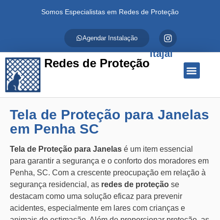
Somos Especialistas em Redes de Proteção
Agendar Instalação
Itajaí
Redes de Proteção
Quem Somos
Redes de Proteção
Fale Conosco
Tela de Proteção para Janelas
em Penha SC
Tela de Proteção para Janelas
é um item essencial
para garantir a segurança e o conforto dos moradores em
Penha, SC. Com a crescente preocupação em relação à
segurança residencial, as
redes de proteção
se
destacam como uma solução eficaz para prevenir
acidentes, especialmente em lares com crianças e
animais de estimação. Além de proporcionar proteção, as