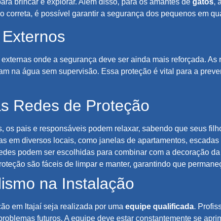
ra brincar e explorar. Além disso, para os amantes de
gatos
, 
o correta, é possível garantir a segurança dos pequenos em qu
 Externos
s externas onde a segurança deve ser ainda mais reforçada. As
iam na água sem supervisão. Essa proteção é vital para a prev
das Redes de Proteção
, os pais e responsáveis podem relaxar, sabendo que seus filho
as em diversos locais, como janelas de apartamentos, escadas
 redes podem ser escolhidas para combinar com a decoração da
proteção são fáceis de limpar e manter, garantindo que perma
lismo na Instalação
ção em Itajaí seja realizada por uma
equipe qualificada
. Profi
 problemas futuros. A equipe deve estar constantemente se apri