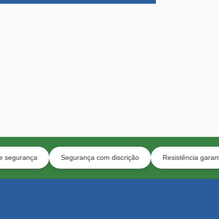
Segurança com discrição
Resistência garantida e baixa