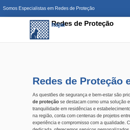
Somos Especialistas em Redes de Proteção
Redes de Proteção
Itajaí
Redes de Proteção e
As questões de segurança e bem-estar são pr
de proteção
se destacam como uma solução efe
tranquilidade em residências e estabeleciment
na região, conta com centenas de projetos ent
experiência e compromisso com a qualidade.
dedicada, oferecemos serviços personalizado