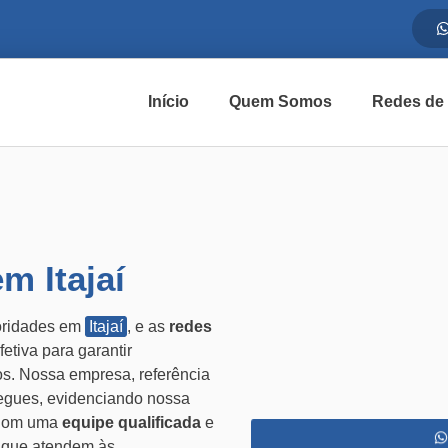
Início
Quem Somos
Redes de
m Itajaí
ioridades em
Itajaí
, e as
redes
tiva para garantir
os. Nossa empresa, referência
regues, evidenciando nossa
 Com uma
equipe qualificada
e
s que atendem às