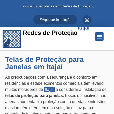
Somos Especialistas em Redes de Proteção
Agendar Instalação
Itajaí
Redes de Proteção
Quem Somos
Redes de Proteção
Fale Conosco
Telas de Proteção para
Janelas em Itajaí
As preocupações com a segurança e o conforto em
residências e estabelecimentos comerciais têm levado
muitos moradores de
Itajaí
a considerar a instalação de
telas de proteção para janelas
. Esses dispositivos não
apenas aumentam a proteção contra quedas e intrusões,
mas também oferecem uma solução eficaz para o
controle de insetos e outras pragas, garantindo um