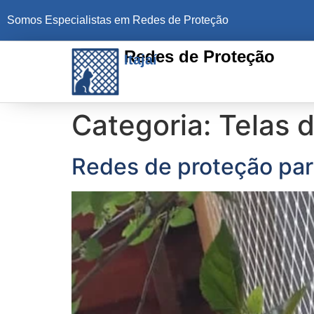
Somos Especialistas em Redes de Proteção
Redes de Proteção
Itajaí
Categoria:
Telas 
Redes de proteção par