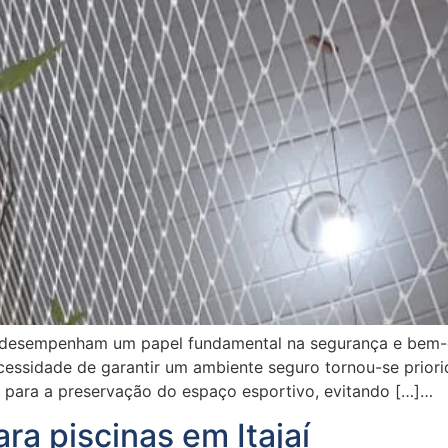
í desempenham um papel fundamental na segurança e bem-e
ecessidade de garantir um ambiente seguro tornou-se prior
para a preservação do espaço esportivo, evitando […]…
a piscinas em Itajaí