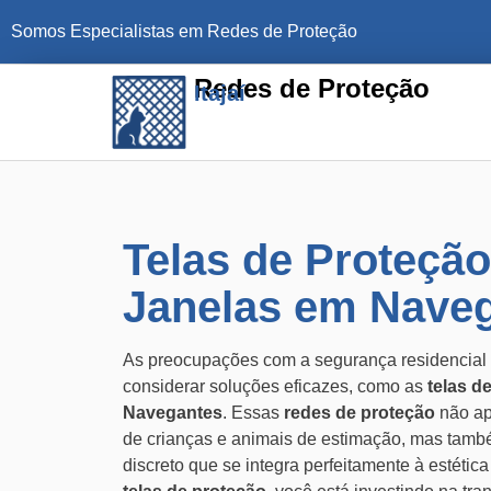
Somos Especialistas em Redes de Proteção
Redes de Proteção
Itajaí
Telas de Proteção
Janelas em Nave
As preocupações com a segurança residencial 
considerar soluções eficazes, como as
telas d
Navegantes
. Essas
redes de proteção
não ap
de crianças e animais de estimação, mas tam
discreto que se integra perfeitamente à estétic