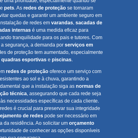
é uma prioridade, especialmente quando se
e
pets
. As
redes de proteção
se tornaram
vitar quedas e garantir um ambiente seguro em
 instalação de redes em
varandas
,
sacadas de
adas internas
é uma medida eficaz para
nando tranquilidade para os pais e tutores. Com
 a segurança, a demanda por
serviços em
des de proteção tem aumentado, especialmente
,
quadras esportivas
e
piscinas
.
 em
redes de proteção
oferece um serviço com
resistentes ao sol e à chuva, garantindo a
ndamental que a instalação siga as
normas de
ação técnica
, assegurando que cada rede seja
 às necessidades específicas de cada cliente.
edes é crucial para preservar sua integridade
ejamento de redes
pode ser necessário em
 da residência. Ao solicitar um
orçamento
portunidade de conhecer as opções disponíveis
para sua segurança.