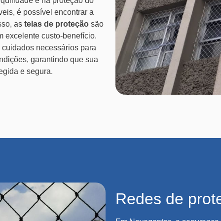
nquilidade e na proteção do
eis, é possível encontrar a
sso, as
telas de proteção
são
m excelente custo-benefício.
e cuidados necessários para
ndições, garantindo que sua
egida e segura.
Redes de prot