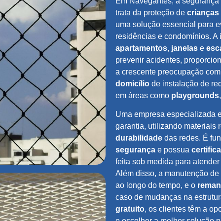
Em Navegantes, a segurança 
trata da proteção de
crianças
uma solução essencial para e
residências e condomínios. A
apartamentos
,
janelas
e
esc
prevenir acidentes, proporcio
a crescente preocupação com
domicílio
de instalação de re
em áreas como
playgrounds
Uma empresa especializada
garantia, utilizando materiais 
durabilidade
das redes. É fu
segurança
e possua
certific
feita sob medida para atender
Além disso, a manutenção de r
ao longo do tempo, e o
reman
caso de mudanças na estrutura
gratuito
, os clientes têm a o
e escolher a melhor solução 