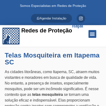
Somos Especialistas em Redes de Proteção
Agendar Instalação
Itajaí
Redes de Proteção
Quem Somos
Redes de Proteção
Fale Conosco
Telas Mosquiteira em Itapema
SC
As cidades litorâneas, como Itapema, SC, atraem muitos
visitantes e moradores em busca de qualidade de vida.
No entanto, a presença de insetos, especialmente
mosquitos, pode ser um incômodo significativo. É nesse
contexto que as
telas mosquiteira
se tornam uma
solução eficaz e indispensável. Elas proporcionam
proteção contra insetos sem comprometer a ventilação e